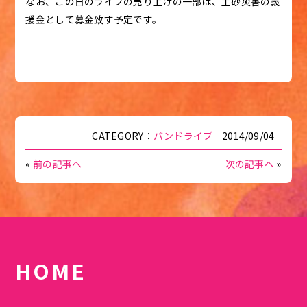
なお、この日のライブの売り上げの一部は、土砂災害の義
援金として募金致す予定です。
CATEGORY：
バンドライブ
2014/09/04
«
前の記事へ
次の記事へ
»
HOME