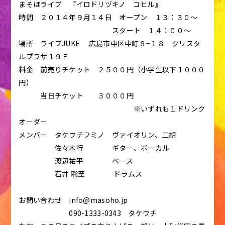
まそほライブ 『イロドリヅキノ コヒル』
時間 ２０１４年９月１４日 オープン １３：３０〜
スタート １４：００〜
場所 ライブJUKE 広島市中区中町８−１８ クリスタ
ルプラザ１９Ｆ
料金 前売りチケット ２５００円（小学生以下１０００
円）
当日チケット ３０００円
※いずれも１ドリンク
オーダー
メンバー タケウチフミノ ヴァイオリン、二胡
佐々木行 ギター、ボーカル
渡辺祐平 ベース
石井 聡至 ドラムス
お問い合わせ info@masoho.jp
090-1333-0343 タケウチ