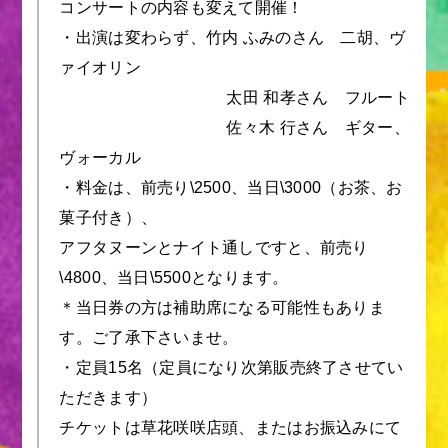
コンサートの内容も変えて開催！
・出演は変わらず、竹内 ふみのさん 二胡、ヴ
ァイオリン
太田 和孝さん フルート
佐々木 行さん ギター、
ヴォーカル
・料金は、前売り\2500、当日\3000（お茶、お
菓子付き）、
アフタヌーンとナイト通しですと、前売り
\4800、当日\5500となります。
＊当日券の方は補助席になる可能性もありま
す。ご了承下さいませ。
・定員15名（定員になり次第販売終了させてい
ただきます）
チケットは草花咲咲店頭、またはお振込みにて