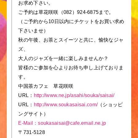
お求め下さい。
ご予約は草花咲咲（082）924-6875まで。
（ご予約から10日以内にチケットをお買い求め
下さいませ）
秋の午後、お茶とスイーツと共に、愉快なジャ
ズ、
大人のジャズを一緒に楽しみませんか？
皆様のご参加を心よりお待ち申し上げておりま
す。
中国茶カフェ 草花咲咲
URL：
http://www.ne.jp/asahi/souka/saisai/
URL：
http://www.soukasaisai.com/
（ショッピ
ングサイト）
E-Mail：soukasaisai@cafe.email.ne.jp
〒731-5128