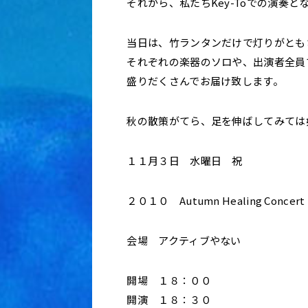
それから、私たちKey-Toでの演奏と
当日は、竹ランタンだけで灯りがとも
それぞれの楽器のソロや、出演者全員
盛りだくさんでお届け致します。
秋の散策がてら、足を伸ばしてみては
１１月３日 水曜日 祝
２０１０ Autumn Healing Con
会場 アクティブやない
開場 １８：００
開演 １８：３０