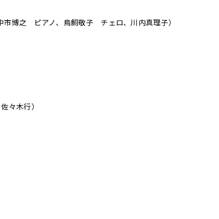
リナ、中市博之 ピアノ、鳥飼敬子 チェロ、川内真理子）
、佐々木行）