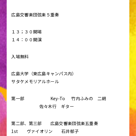
広島交響楽団弦楽５重奏
１３；３０開場
１４：００開演
入場無料
広島大学（東広島キャンパス内）
サタケメモリアルホール
第一部 Key-To 竹内ふみの 二胡
佐々木行 ギター
第二部、第三部 広島交響楽団弦楽五重奏
1st ヴァイオリン 石井郁子