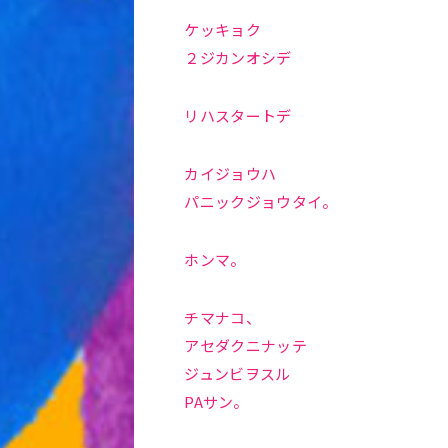
ケッキョク
２ジカンオシデ
リハスタートデ
カイジョウハ
パニックジョウタイ。
ホンマ。
チマナコ、
アセダクニナッテ
ジュンビヲスル
PAサン。