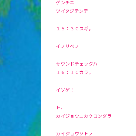
ゲンチニ
ツイタジテンデ
１５：３０スギ。
イノリベノ
サウンドチェックハ
１６：１０カラ。
イソゲ！
ト、
カイジョウニカケコンダラ
カイジョウソトノ