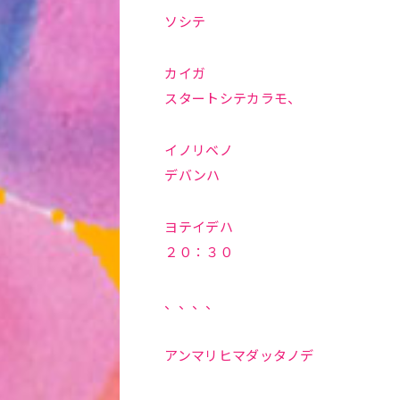
ソシテ
カイガ
スタートシテカラモ、
イノリベノ
デバンハ
ヨテイデハ
２０：３０
、、、、
アンマリヒマダッタノデ