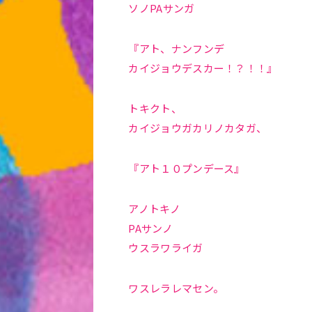
ソノPAサンガ
『アト、ナンフンデ
カイジョウデスカー！？！！』
トキクト、
カイジョウガカリノカタガ、
『アト１０プンデース』
アノトキノ
PAサンノ
ウスラワライガ
ワスレラレマセン。