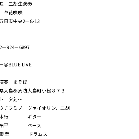
咲 二胡生演奏
草花咲咲
ー8-13
4ー6897
LUE LIVE
演奏 まそほ
防大島町小松８７３
夕刻〜
 ヴァイオリン、二胡
ギター
ベース
ドラムス