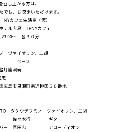
がる方は、
きいただけます。
 NYカフェ生演奏（仮）
島 1FNYカフェ
3:00〜 各３０分
ァイオリン、二胡
ベース
盆灯籠演奏
忠
瀬町宗近柳国５６番地
料
ウチフミノ ヴァイオリン、二胡
 ギター
田忠 アコーディオン