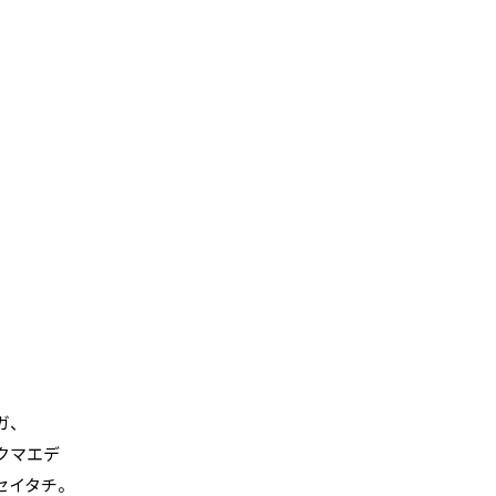
ガ、
クマエデ
セイタチ。