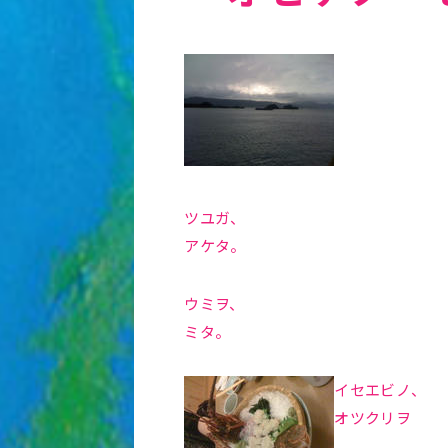
ツユガ、
アケタ。
ウミヲ、
ミタ。
イセエビノ、
オツクリヲ