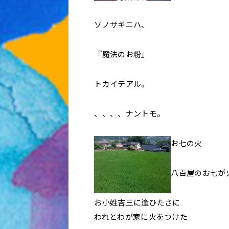
ソノサキニハ、
『魔法のお粉』
トカイテアル。
、、、、ナントモ。
お七の火
八百屋のお七が
お小姓吉三に逢ひたさに
われとわが家に火をつけた