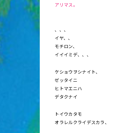
アリマス。
、、、
イヤ、、
モチロン、
イイイミデ、、、
ケショウヲシナイト、
ゼッタイニ
ヒトマエニハ
デタクナイ
トイウカタモ
オラレルクライデスカラ、