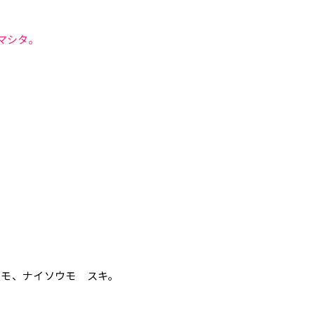
マシタ。
、
イモ、ナイソウモ スキ。