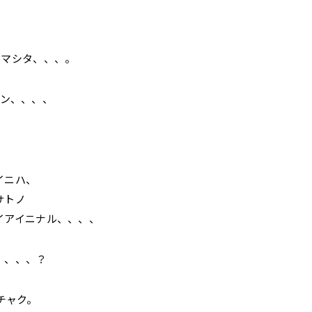
テマシタ、、、。
セン、、、、
イニハ、
サトノ
イアイニナル、、、、
、、、、？
チャク。