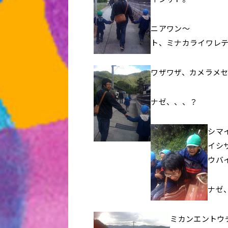
ニアワン〜
ト、ミナカライワレ
ワザワザ、カメラメ
ナゼ、、、？
シマ
イシ
ウバ
ナゼ
ミカンエントウ