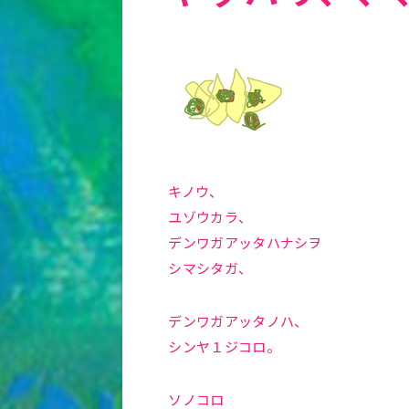
キノウ、
ユゾウカラ、
デンワガアッタハナシヲ
シマシタガ、
デンワガアッタノハ、
シンヤ１ジコロ。
ソノコロ