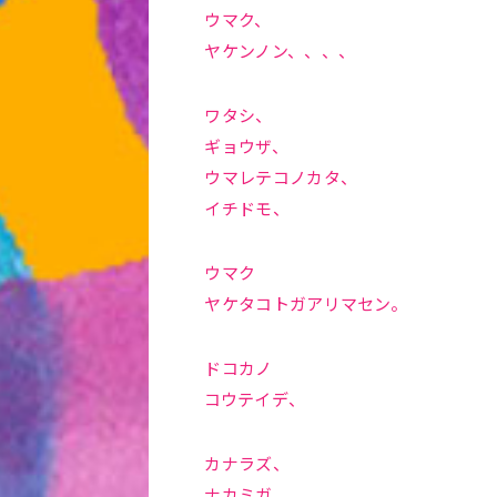
ウマク、
ヤケンノン、、、、
ワタシ、
ギョウザ、
ウマレテコノカタ、
イチドモ、
ウマク
ヤケタコトガアリマセン。
ドコカノ
コウテイデ、
カナラズ、
ナカミガ、