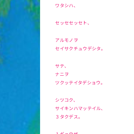
ワタシハ、
セッセセッセト、
アルモノヲ
セイサクチュウデシタ。
サテ、
ナニヲ
ツクッテイタデショウ。
シツコク、
サイキンハマッテイル、
３タクデス。
１ギョウザ