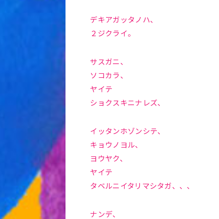
デキアガッタノハ、
２ジクライ。
サスガニ、
ソコカラ、
ヤイテ
ショクスキニナレズ、
イッタンホゾンシテ、
キョウノヨル、
ヨウヤク、
ヤイテ
タベルニイタリマシタガ、、、
ナンデ、