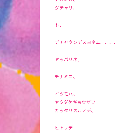
グチャリ、
ト、
デチャウンデスヨネエ、、、、
ヤッパリネ。
チナミニ、
イツモハ、
ヤクダケギョウザヲ
カッタリスルノデ、
ヒトリデ