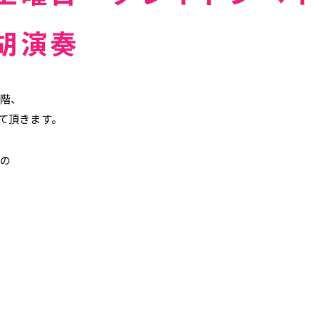
胡演奏
階、
て頂きます。
との