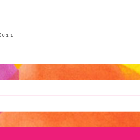
26-0０１１