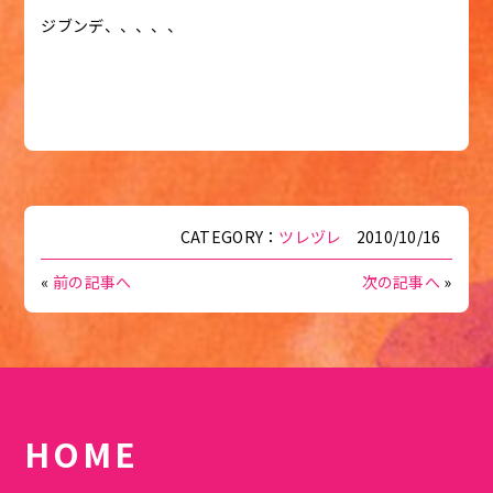
ジブンデ、、、、、
CATEGORY：
ツレヅレ
2010/10/16
«
前の記事へ
次の記事へ
»
HOME