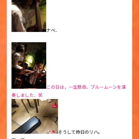
ナベ．
この日は，一生懸命、ブルームーンを演
奏しました．笑
そうして昨日のリハ。